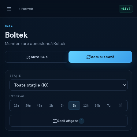
Boltek
LIVE
Date
Boltek
Monitorizare atmosferică Boltek
Auto 60s
Actualizează
STAȚIE
INTERVAL
15m
30m
45m
1h
3h
6h
12h
24h
7z
Serii afișate
1