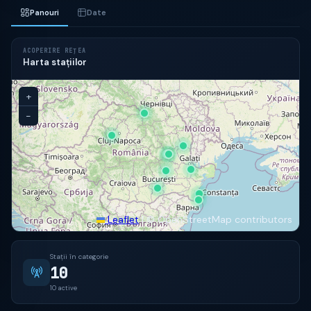
Panouri
Date
ACOPERIRE REȚEA
Harta stațiilor
+
−
Leaflet
|
© OpenStreetMap contributors
Stații în categorie
10
10 active