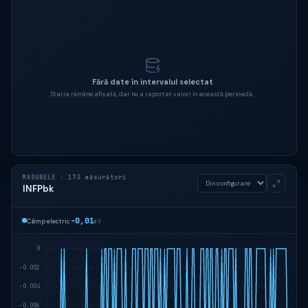
Fără date în intervalul selectat
Stația rămâne afișată, dar nu a raportat valori în această perioadă.
MAGURELE · 173 măsurători
INFPbk
-0,01
Câmp electric
mV