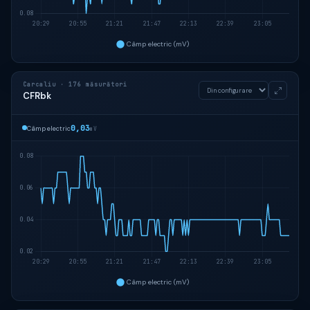
Carcaliu · 176 măsurători
CFRbk
0,03
Câmp electric
mV