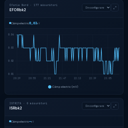
Eforie Nord · 177 măsurători
EFORbk2
0,03
Câmp electric
mV
ISTRITA · 0 măsurători
ISRbk2
—
Câmp electric
mV