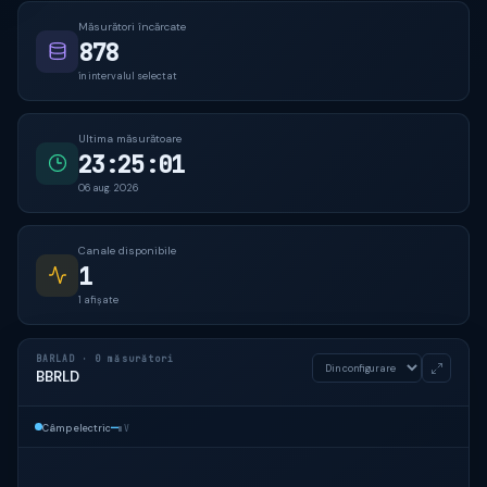
Măsurători încărcate
878
în intervalul selectat
Ultima măsurătoare
23:25:01
06 aug. 2026
Canale disponibile
1
1 afișate
BARLAD · 0 măsurători
BBRLD
—
Câmp electric
mV