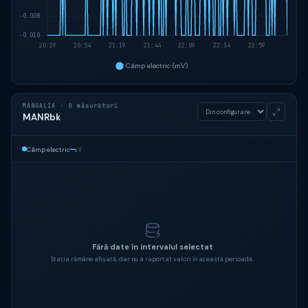
MANGALIA · 0 măsurători
MANRbk
—
Câmp electric
mV
Fără date în intervalul selectat
Stația rămâne afișată, dar nu a raportat valori în această perioadă.