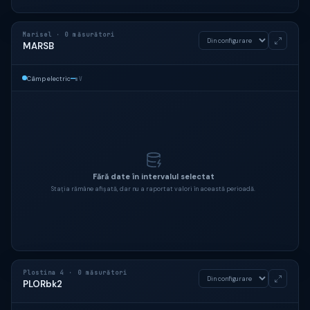
Marisel · 0 măsurători
MARSB
—
Câmp electric
mV
Fără date în intervalul selectat
Stația rămâne afișată, dar nu a raportat valori în această perioadă.
Plostina 4 · 0 măsurători
PLORbk2