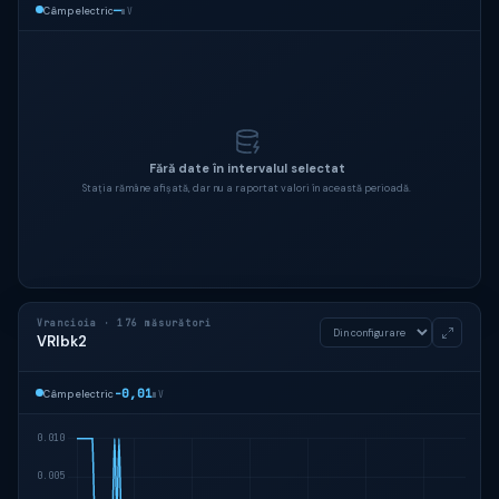
—
Câmp electric
mV
Fără date în intervalul selectat
Stația rămâne afișată, dar nu a raportat valori în această perioadă.
Vrancioia · 176 măsurători
VRIbk2
-0,01
Câmp electric
mV