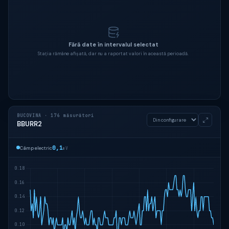
Fără date în intervalul selectat
Stația rămâne afișată, dar nu a raportat valori în această perioadă.
BUCOVINA · 176 măsurători
BBURR2
0,1
Câmp electric
mV